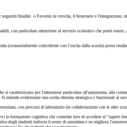
e seguenti finalità: o Favorire la crescita, il benessere e l'integrazione,
ili, con particolare attenzione al servizio scolastico che potrà essere, al
ulta (sostanzialmente coincidente con l’uscita dalla scuola) possa risult
 che si caratterizzano per l'attenzione particolare all'autonomia, alla comu
Si intende evidenziare una scelta ritenuta strategica e funzionale al suc
renziata, con percorsi di laboratorio (in collaborazione con le altre scuole
llievi la formazione cognitiva che consente loro di accedere al “sapere fa
va degli studenti rinforza il senso di autostima e ne migliora l’autonomia.
 vicinanza fra gli studenti che vi partecipano.