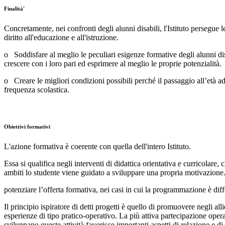
Finalità'
Concretamente, nei confronti degli alunni disabili, l'Istituto persegue l
diritto all'educazione e all'istruzione.
o Soddisfare al meglio le peculiari esigenze formative degli alunni disab
crescere con i loro pari ed esprimere al meglio le proprie potenzialità.
o Creare le migliori condizioni possibili perché il passaggio all’età ad
frequenza scolastica.
Obiettivi formativi
L'azione formativa è coerente con quella dell'intero Istituto.
Essa si qualifica negli interventi di didattica orientativa e curricolare,
ambiti lo studente viene guidato a sviluppare una propria motivazione. 
potenziare l’offerta formativa, nei casi in cui la programmazione è diffe
Il principio ispiratore di detti progetti è quello di promuovere negli a
esperienze di tipo pratico-operativo. La più attiva partecipazione operati
sviluppano queste attività favorisce importanti aspetti di relazione e di