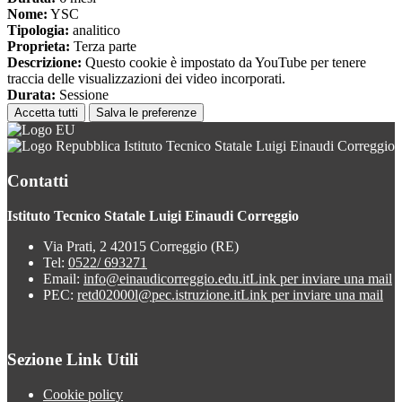
Nome:
YSC
Tipologia:
analitico
Proprieta:
Terza parte
Descrizione:
Questo cookie è impostato da YouTube per tenere
traccia delle visualizzazioni dei video incorporati.
Durata:
Sessione
Accetta tutti
Salva le preferenze
Istituto Tecnico Statale Luigi Einaudi Correggio
Contatti
Istituto Tecnico Statale Luigi Einaudi Correggio
Via Prati, 2 42015 Correggio (RE)
Tel:
0522/ 693271
Email:
info@einaudicorreggio.edu.it
Link per inviare una mail
PEC:
retd02000l@pec.istruzione.it
Link per inviare una mail
Sezione Link Utili
Cookie policy