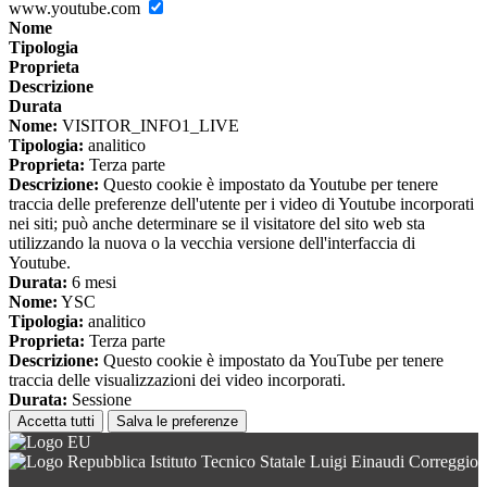
www.youtube.com
Nome
Tipologia
Proprieta
Descrizione
Durata
Nome:
VISITOR_INFO1_LIVE
Tipologia:
analitico
Proprieta:
Terza parte
Descrizione:
Questo cookie è impostato da Youtube per tenere
traccia delle preferenze dell'utente per i video di Youtube incorporati
nei siti; può anche determinare se il visitatore del sito web sta
utilizzando la nuova o la vecchia versione dell'interfaccia di
Youtube.
Durata:
6 mesi
Nome:
YSC
Tipologia:
analitico
Proprieta:
Terza parte
Descrizione:
Questo cookie è impostato da YouTube per tenere
traccia delle visualizzazioni dei video incorporati.
Durata:
Sessione
Accetta tutti
Salva le preferenze
Istituto Tecnico Statale Luigi Einaudi Correggio