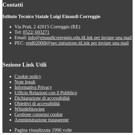
Contatti
Istituto Tecnico Statale Luigi Einaudi Correggio
Via Prati, 2 42015 Correggio (RE)
Tel:
0522/ 693271
Email:
info@einaudicorreggio.edu.it
Link per inviare una mail
PEC:
retd02000l@pec.istruzione.it
Link per inviare una mail
Sezione Link Utili
Cookie policy
Note legali
Informativa Privacy
Ufficio Relazioni con il Pubblico
Dichiarazione di accessibilità
Obiettivi di accessibilità
Whistleblowing
Gestione consensi cookie
Amministrazione trasparente
Pagina visualizzata
1996
volte