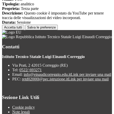
Tipologia:
analitico
Proprieta:
Terza parte
Descrizione:
Questo cookie è impostato da YouTube per tenere
traccia delle visualizzazioni dei video incorporati.
Durata:
Sessione
Accetta tutti
Salva le preferenze
Istituto Tecnico Statale Luigi Einaudi Correggio
Contatti
Istituto Tecnico Statale Luigi Einaudi Correggio
Via Prati, 2 42015 Correggio (RE)
Tel:
0522/ 693271
Email:
info@einaudicorreggio.edu.it
Link per inviare una mail
PEC:
retd02000l@pec.istruzione.it
Link per inviare una mail
Sezione Link Utili
Cookie policy
Note legali