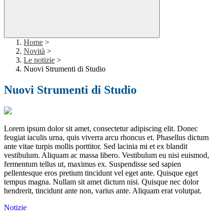
Home
>
Novità
>
Le notizie
>
Nuovi Strumenti di Studio
Nuovi Strumenti di Studio
Lorem ipsum dolor sit amet, consectetur adipiscing elit. Donec
feugiat iaculis urna, quis viverra arcu rhoncus et. Phasellus dictum
ante vitae turpis mollis porttitor. Sed lacinia mi et ex blandit
vestibulum. Aliquam ac massa libero. Vestibulum eu nisi euismod,
fermentum tellus ut, maximus ex. Suspendisse sed sapien
pellentesque eros pretium tincidunt vel eget ante. Quisque eget
tempus magna. Nullam sit amet dictum nisi. Quisque nec dolor
hendrerit, tincidunt ante non, varius ante. Aliquam erat volutpat.
Notizie