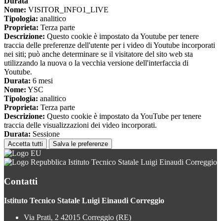
Durata
Nome:
VISITOR_INFO1_LIVE
Tipologia:
analitico
Proprieta:
Terza parte
Descrizione:
Questo cookie è impostato da Youtube per tenere
traccia delle preferenze dell'utente per i video di Youtube incorporati
nei siti; può anche determinare se il visitatore del sito web sta
utilizzando la nuova o la vecchia versione dell'interfaccia di
Youtube.
Durata:
6 mesi
Nome:
YSC
Tipologia:
analitico
Proprieta:
Terza parte
Descrizione:
Questo cookie è impostato da YouTube per tenere
traccia delle visualizzazioni dei video incorporati.
Durata:
Sessione
Accetta tutti
Salva le preferenze
Istituto Tecnico Statale Luigi Einaudi Correggio
Contatti
Istituto Tecnico Statale Luigi Einaudi Correggio
Via Prati, 2 42015 Correggio (RE)