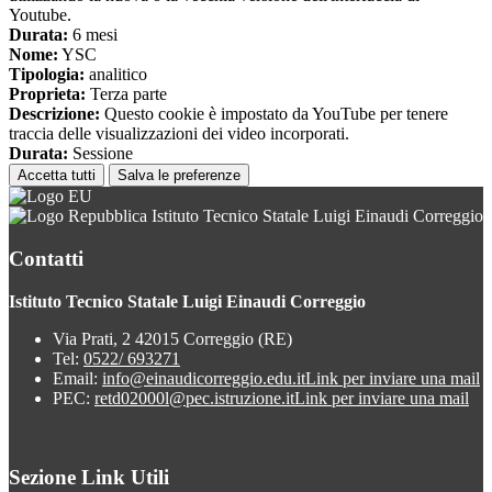
Youtube.
Durata:
6 mesi
Nome:
YSC
Tipologia:
analitico
Proprieta:
Terza parte
Descrizione:
Questo cookie è impostato da YouTube per tenere
traccia delle visualizzazioni dei video incorporati.
Durata:
Sessione
Accetta tutti
Salva le preferenze
Istituto Tecnico Statale Luigi Einaudi Correggio
Contatti
Istituto Tecnico Statale Luigi Einaudi Correggio
Via Prati, 2 42015 Correggio (RE)
Tel:
0522/ 693271
Email:
info@einaudicorreggio.edu.it
Link per inviare una mail
PEC:
retd02000l@pec.istruzione.it
Link per inviare una mail
Sezione Link Utili