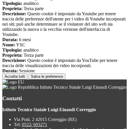
Tipologia:
analitico
Proprieta:
Terza parte
Descrizione:
Questo cookie è impostato da Youtube per tenere
traccia delle preferenze dell'utente per i video di Youtube incorporati
nei siti; può anche determinare se il visitatore del sito web sta
utilizzando la nuova o la vecchia versione dell'interfaccia di
Youtube.
Durata:
6 mesi
Nome:
YSC
Tipologia:
analitico
Proprieta:
Terza parte
Descrizione:
Questo cookie è impostato da YouTube per tenere
traccia delle visualizzazioni dei video incorporati.
Durata:
Sessione
Accetta tutti
Salva le preferenze
Istituto Tecnico Statale Luigi Einaudi Correggio
Contatti
Istituto Tecnico Statale Luigi Einaudi Correggio
Via Prati, 2 42015 Correggio (RE)
Tel:
0522/ 693271