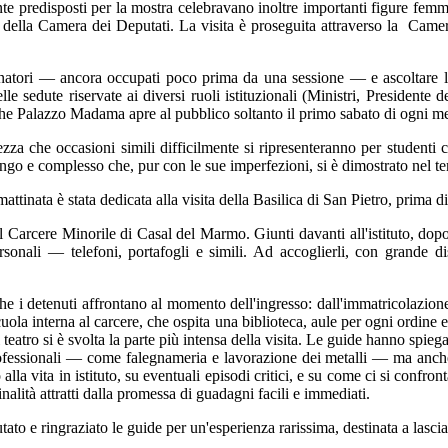
te predisposti per la mostra celebravano inoltre importanti figure femmi
della Camera dei Deputati. La visita è proseguita attraverso la Camera
enatori — ancora occupati poco prima da una sessione — e ascoltare la 
delle sedute riservate ai diversi ruoli istituzionali (Ministri, Presidente
 che Palazzo Madama apre al pubblico soltanto il primo sabato di ogni mes
zza che occasioni simili difficilmente si ripresenteranno per studenti 
ngo e complesso che, pur con le sue imperfezioni, si è dimostrato nel t
tinata è stata dedicata alla visita della Basilica di San Pietro, prima 
a al Carcere Minorile di Casal del Marmo. Giunti davanti all'istituto, do
ersonali — telefoni, portafogli e simili. Ad accoglierli, con grande dis
che i detenuti affrontano al momento dell'ingresso: dall'immatricolazione 
 scuola interna al carcere, che ospita una biblioteca, aule per ogni ordin
l teatro si è svolta la parte più intensa della visita. Le guide hanno spiega
 professionali — come falegnameria e lavorazione dei metalli — ma anch
lla vita in istituto, su eventuali episodi critici, e su come ci si confron
inalità attratti dalla promessa di guadagni facili e immediati.
utato e ringraziato le guide per un'esperienza rarissima, destinata a lasc