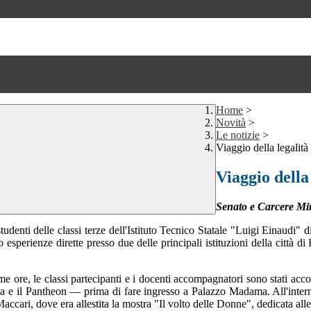
Home
>
Novità
>
Le notizie
>
Viaggio della legalit
Viaggio della
Senato e Carcere Mi
udenti delle classi terze dell'Istituto Tecnico Statale "Luigi Einaudi" 
so esperienze dirette presso due delle principali istituzioni della città 
e ore, le classi partecipanti e i docenti accompagnatori sono stati accol
e il Pantheon — prima di fare ingresso a Palazzo Madama. All'interno de
ccari, dove era allestita la mostra "Il volto delle Donne", dedicata alle