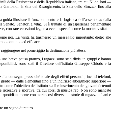
nili della Resistenza e della Repubblica italiana, tra cui Nilde Iotti —
 Garibaldi, la Sala del Risorgimento, la Sala dello Struzzo, fino alla
guida illustrare il funzionamento e la logistica dell'assemblea: dalla
 del Senato, Senatori a vita). Si è trattato di un'esperienza parlamentare
e, con rare eccezioni legate a eventi speciali come la mostra visitata.
come noi. La visita ha trasmesso un messaggio importante: dietro alle
empo continuo ed efficace.
di raggiungere nel pomeriggio la destinazione più attesa.
po una breve pausa pranzo, i ragazzi sono stati divisi in gruppi e hanno
ponibilità, sono stati il Direttore dell'Istituto Giuseppe Chiodo e la
alla consegna pressoché totale degli effetti personali, inclusi telefoni,
e e grado — dalle elementari fino a un indirizzo alberghiero superiore —
to come l'obiettivo dell'istituto sia il reinserimento dei giovani detenuti
e ricreative e sportive, tra cui corsi di musica rap. Non sono mancate
ta quotidianamente con storie così diverse — storie di ragazzi italiani e
iare un segno duraturo.