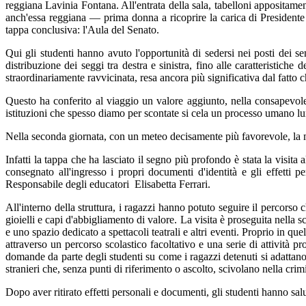
reggiana Lavinia Fontana. All'entrata della sala, tabelloni appositamen
anch'essa reggiana — prima donna a ricoprire la carica di Presidente 
tappa conclusiva: l'Aula del Senato.
Qui gli studenti hanno avuto l'opportunità di sedersi nei posti dei s
distribuzione dei seggi tra destra e sinistra, fino alle caratteristiche 
straordinariamente ravvicinata, resa ancora più significativa dal fatto
Questo ha conferito al viaggio un valore aggiunto, nella consapevole
istituzioni che spesso diamo per scontate si cela un processo umano lu
Nella seconda giornata, con un meteo decisamente più favorevole, la mat
Infatti la tappa che ha lasciato il segno più profondo è stata la visit
consegnato all'ingresso i propri documenti d'identità e gli effetti p
Responsabile degli educatori Elisabetta Ferrari.
All'interno della struttura, i ragazzi hanno potuto seguire il percorso 
gioielli e capi d'abbigliamento di valore. La visita è proseguita nella
e uno spazio dedicato a spettacoli teatrali e altri eventi. Proprio in que
attraverso un percorso scolastico facoltativo e una serie di attività
domande da parte degli studenti su come i ragazzi detenuti si adattano a
stranieri che, senza punti di riferimento o ascolto, scivolano nella crim
Dopo aver ritirato effetti personali e documenti, gli studenti hanno sal