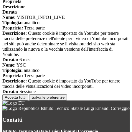
Proprieta
Descrizione
Durata
Nome:
VISITOR_INFO1_LIVE
Tipologia:
analitico
Proprieta:
Terza parte
Descrizione:
Questo cookie è impostato da Youtube per tenere
traccia delle preferenze dell'utente per i video di Youtube incorporati
nei siti; può anche determinare se il visitatore del sito web sta
utilizzando la nuova o la vecchia versione dell'interfaccia di
Youtube.
Durata:
6 mesi
Nome:
YSC
Tipologia:
analitico
Proprieta:
Terza parte
Descrizione:
Questo cookie è impostato da YouTube per tenere
traccia delle visualizzazioni dei video incorporati.
Durata:
Sessione
Accetta tutti
Salva le preferenze
Istituto Tecnico Statale Luigi Einaudi Correggio
Contatti
Istituto Tecnico Statale Luigi Einaudi Correggio