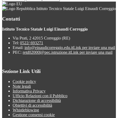
Istituto Tecnico Statale Luigi Einaudi Correggio
Contatti
Istituto Tecnico Statale Luigi Einaudi Correggio
Via Prati, 2 42015 Correggio (RE)
Tel:
0522/ 693271
Email:
info@einaudicorreggio.edu.it
Link per inviare una mail
PEC:
retd02000l@pec.istruzione.it
Link per inviare una mail
Sezione Link Utili
Cookie policy
Note legali
Informativa Privacy
Ufficio Relazioni con il Pubblico
Dichiarazione di accessibilità
Obiettivi di accessibilità
Whistleblowing
Gestione consensi cookie