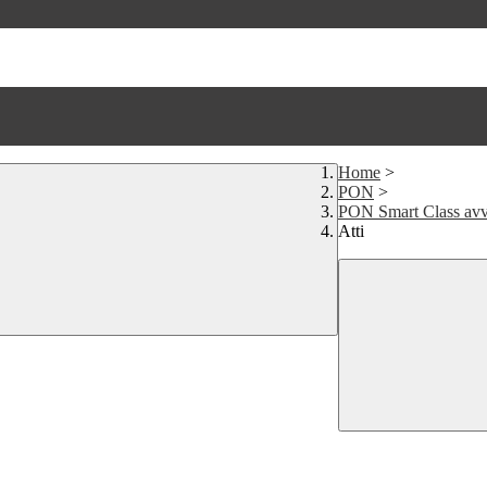
Home
>
PON
>
PON Smart Class avv
Atti