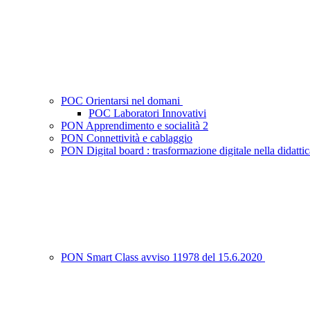
POC Orientarsi nel domani
POC Laboratori Innovativi
PON Apprendimento e socialità 2
PON Connettività e cablaggio
PON Digital board : trasformazione digitale nella didatti
PON Smart Class avviso 11978 del 15.6.2020