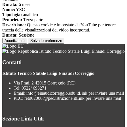
Durata:
6 mesi
Nome:
YSC
Tipologia:
analitico
Proprieta:
Terza parte
Descrizione:
Questo cookie è impostato da YouTube per tenere
traccia delle visualizzazioni dei video incorporati.
Durata:
Sessione
Accetta tutti
Salva le preferenze
Istituto Tecnico Statale Luigi Einaudi Correggio
Contatti
Istituto Tecnico Statale Luigi Einaudi Correggio
Via Prati, 2 42015 Correggio (RE)
Tel:
0522/ 693271
Email:
info@einaudicorreggio.edu.it
Link per inviare una mail
PEC:
retd02000l@pec.istruzione.it
Link per inviare una mail
Sezione Link Utili