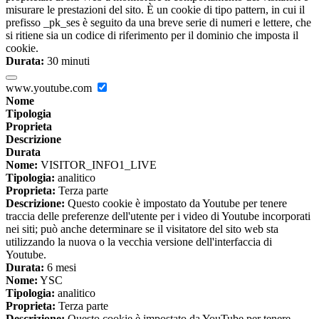
misurare le prestazioni del sito. È un cookie di tipo pattern, in cui il
prefisso _pk_ses è seguito da una breve serie di numeri e lettere, che
si ritiene sia un codice di riferimento per il dominio che imposta il
cookie.
Durata:
30 minuti
www.youtube.com
Nome
Tipologia
Proprieta
Descrizione
Durata
Nome:
VISITOR_INFO1_LIVE
Tipologia:
analitico
Proprieta:
Terza parte
Descrizione:
Questo cookie è impostato da Youtube per tenere
traccia delle preferenze dell'utente per i video di Youtube incorporati
nei siti; può anche determinare se il visitatore del sito web sta
utilizzando la nuova o la vecchia versione dell'interfaccia di
Youtube.
Durata:
6 mesi
Nome:
YSC
Tipologia:
analitico
Proprieta:
Terza parte
Descrizione:
Questo cookie è impostato da YouTube per tenere