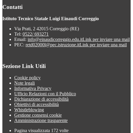
Contatti
Istituto Tecnico Statale Luigi Einaudi Correggio
Via Prati, 2 42015 Correggio (RE)
Tel:
0522/ 693271
Email:
info@einaudicorreggio.edu.it
Link per inviare una mail
PEC:
retd02000l@pec.istruzione.it
Link per inviare una mail
Sezione Link Utili
Cookie policy
Note legali
Informativa Privacy
Ufficio Relazioni con il Pubblico
Dichiarazione di accessibilità
Obiettivi di accessibilità
Whistleblowing
Gestione consensi cookie
Amministrazione trasparente
Pagina visualizzata
172
volte