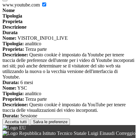
www.youtube.com
Nome
Tipologia
Proprieta
Descrizione
Durata
Nome:
VISITOR_INFO1_LIVE
Tipologia:
analitico
Proprieta:
Terza parte
Descrizione:
Questo cookie è impostato da Youtube per tenere
traccia delle preferenze dell'utente per i video di Youtube incorporati
nei siti; può anche determinare se il visitatore del sito web sta
utilizzando la nuova o la vecchia versione dell'interfaccia di
Youtube.
Durata:
6 mesi
Nome:
YSC
Tipologia:
analitico
Proprieta:
Terza parte
Descrizione:
Questo cookie è impostato da YouTube per tenere
traccia delle visualizzazioni dei video incorporati.
Durata:
Sessione
Accetta tutti
Salva le preferenze
Istituto Tecnico Statale Luigi Einaudi Correggio