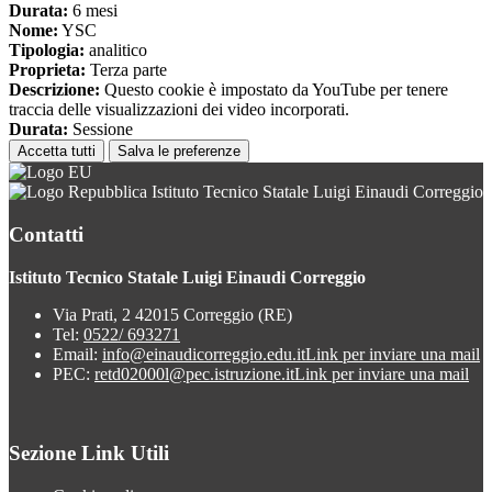
Durata:
6 mesi
Nome:
YSC
Tipologia:
analitico
Proprieta:
Terza parte
Descrizione:
Questo cookie è impostato da YouTube per tenere
traccia delle visualizzazioni dei video incorporati.
Durata:
Sessione
Accetta tutti
Salva le preferenze
Istituto Tecnico Statale Luigi Einaudi Correggio
Contatti
Istituto Tecnico Statale Luigi Einaudi Correggio
Via Prati, 2 42015 Correggio (RE)
Tel:
0522/ 693271
Email:
info@einaudicorreggio.edu.it
Link per inviare una mail
PEC:
retd02000l@pec.istruzione.it
Link per inviare una mail
Sezione Link Utili