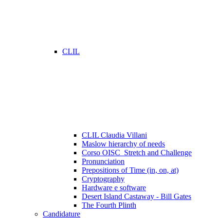
CLIL
CLIL Claudia Villani
Maslow hierarchy of needs
Corso OISC_Stretch and Challenge
Pronunciation
Prepositions of Time (in, on, at)
Cryptography
Hardware e software
Desert Island Castaway - Bill Gates
The Fourth Plinth
Candidature