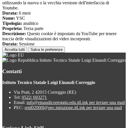
utilizzando la nuova o la vecchia versione dell'interfaccia di
Youtube.
Durata:
6 mesi
Nome:
YSC
Tipologia:
analitico
Proprieta:
Terza parte
Descrizione:
Questo cookie è impostato da YouTube per tenere
traccia delle visualizzazioni dei video incorporati.
Durata:
Sessione
Accetta tutti
Salva le preferenze
Istituto Tecnico Statale Luigi Einaudi Correggio
Contatti
Istituto Tecnico Statale Luigi Einaudi Correggio
Via Prati, 2 42015 Correggio (RE)
Tel:
0522/ 693271
Email:
info@einaudicorreggio.edu.it
Link per inviare una mail
PEC:
retd02000l@pec.istruzione.it
Link per inviare una mail