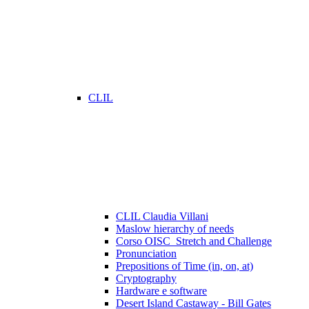
CLIL
CLIL Claudia Villani
Maslow hierarchy of needs
Corso OISC_Stretch and Challenge
Pronunciation
Prepositions of Time (in, on, at)
Cryptography
Hardware e software
Desert Island Castaway - Bill Gates