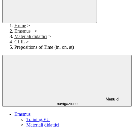
Home
>
Erasmus+
>
Materiali didattici
>
CLIL
>
Prepositions of Time (in, on, at)
Menu di
navigazione
Erasmus+
Training.EU
Materiali didattici