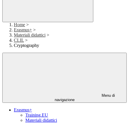
Home
>
Erasmus+
>
Materiali didattici
>
CLIL
>
Cryptography
Menu di
navigazione
Erasmus+
Training.EU
Materiali didattici