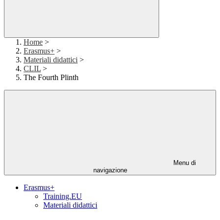
Home
>
Erasmus+
>
Materiali didattici
>
CLIL
>
The Fourth Plinth
Menu di
navigazione
Erasmus+
Training.EU
Materiali didattici