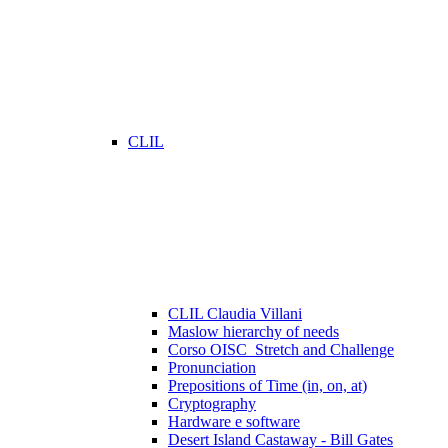
CLIL
CLIL Claudia Villani
Maslow hierarchy of needs
Corso OISC_Stretch and Challenge
Pronunciation
Prepositions of Time (in, on, at)
Cryptography
Hardware e software
Desert Island Castaway - Bill Gates