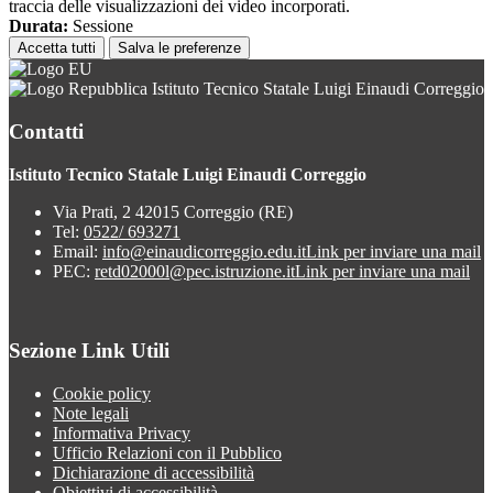
traccia delle visualizzazioni dei video incorporati.
Durata:
Sessione
Accetta tutti
Salva le preferenze
Istituto Tecnico Statale Luigi Einaudi Correggio
Contatti
Istituto Tecnico Statale Luigi Einaudi Correggio
Via Prati, 2 42015 Correggio (RE)
Tel:
0522/ 693271
Email:
info@einaudicorreggio.edu.it
Link per inviare una mail
PEC:
retd02000l@pec.istruzione.it
Link per inviare una mail
Sezione Link Utili
Cookie policy
Note legali
Informativa Privacy
Ufficio Relazioni con il Pubblico
Dichiarazione di accessibilità
Obiettivi di accessibilità