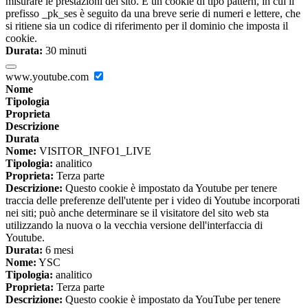
misurare le prestazioni del sito. È un cookie di tipo pattern, in cui il
prefisso _pk_ses è seguito da una breve serie di numeri e lettere, che
si ritiene sia un codice di riferimento per il dominio che imposta il
cookie.
Durata:
30 minuti
www.youtube.com
Nome
Tipologia
Proprieta
Descrizione
Durata
Nome:
VISITOR_INFO1_LIVE
Tipologia:
analitico
Proprieta:
Terza parte
Descrizione:
Questo cookie è impostato da Youtube per tenere
traccia delle preferenze dell'utente per i video di Youtube incorporati
nei siti; può anche determinare se il visitatore del sito web sta
utilizzando la nuova o la vecchia versione dell'interfaccia di
Youtube.
Durata:
6 mesi
Nome:
YSC
Tipologia:
analitico
Proprieta:
Terza parte
Descrizione:
Questo cookie è impostato da YouTube per tenere