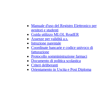
Manuale d'uso del Registro Elettronico per
genitori e studenti
Guida utilizzo MLOL ReadER
Assenze per validità a.s.
Istruzione parentale
Coordinate bancarie e codice univoco di
fatturazione
Protocollo somministrazione farmaci
Documento di politica scolastica
Criteri deliberanti
Orientamento in Uscita e Post Diploma