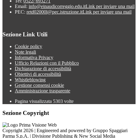
Tel:
0522/ 693271
Email:
info@einaudicorreggio.edu.it
Link per inviare una mail
PEC:
retd02000l@pec.istruzione.it
Link per inviare una mail
Sezione Link Utili
Cookie policy
Note legali
Informativa Privacy
Ufficio Relazioni con il Pubblico
Dichiarazione di accessibilità
Obiettivi di accessibilità
Whistleblowing
Gestione consensi cookie
Amministrazione trasparente
Pagina visualizzata
5303
volte
Sezione Copyright
Copyright 2026 | Engineered and powered by Gruppo Spaggiari
Parma S.p.A. | Divisione Publishing & New Social Media