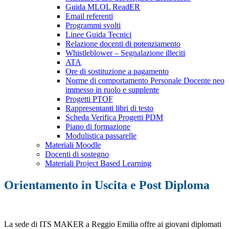
Guida MLOL ReadER
Email referenti
Programmi svolti
Linee Guida Tecnici
Relazione docenti di potenziamento
Whistleblower – Segnalazione illeciti
ATA
Ore di sostituzione a pagamento
Norme di comportamento Personale Docente neo
immesso in ruolo e supplente
Progetti PTOF
Rappresentanti libri di testo
Scheda Verifica Progetti PDM
Piano di formazione
Modulistica passarelle
Materiali Moodle
Docenti di sostegno
Materiali Project Based Learning
Orientamento in Uscita e Post Diploma
La sede di ITS MAKER a Reggio Emilia offre ai giovani diplomati