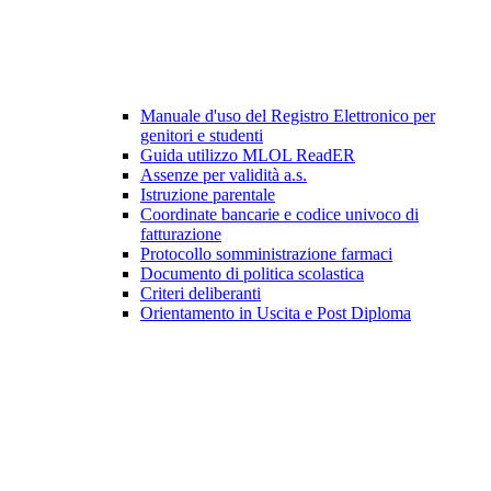
Manuale d'uso del Registro Elettronico per
genitori e studenti
Guida utilizzo MLOL ReadER
Assenze per validità a.s.
Istruzione parentale
Coordinate bancarie e codice univoco di
fatturazione
Protocollo somministrazione farmaci
Documento di politica scolastica
Criteri deliberanti
Orientamento in Uscita e Post Diploma