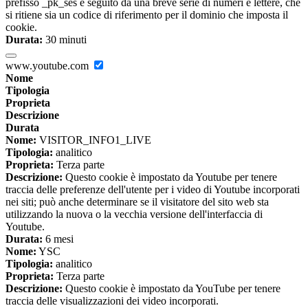
prefisso _pk_ses è seguito da una breve serie di numeri e lettere, che
si ritiene sia un codice di riferimento per il dominio che imposta il
cookie.
Durata:
30 minuti
www.youtube.com
Nome
Tipologia
Proprieta
Descrizione
Durata
Nome:
VISITOR_INFO1_LIVE
Tipologia:
analitico
Proprieta:
Terza parte
Descrizione:
Questo cookie è impostato da Youtube per tenere
traccia delle preferenze dell'utente per i video di Youtube incorporati
nei siti; può anche determinare se il visitatore del sito web sta
utilizzando la nuova o la vecchia versione dell'interfaccia di
Youtube.
Durata:
6 mesi
Nome:
YSC
Tipologia:
analitico
Proprieta:
Terza parte
Descrizione:
Questo cookie è impostato da YouTube per tenere
traccia delle visualizzazioni dei video incorporati.