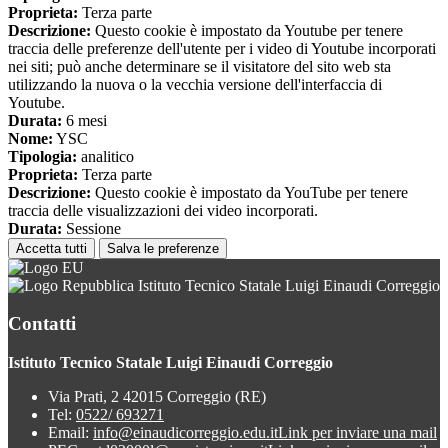
Proprieta:
Terza parte
Descrizione:
Questo cookie è impostato da Youtube per tenere
traccia delle preferenze dell'utente per i video di Youtube incorporati
nei siti; può anche determinare se il visitatore del sito web sta
utilizzando la nuova o la vecchia versione dell'interfaccia di
Youtube.
Durata:
6 mesi
Nome:
YSC
Tipologia:
analitico
Proprieta:
Terza parte
Descrizione:
Questo cookie è impostato da YouTube per tenere
traccia delle visualizzazioni dei video incorporati.
Durata:
Sessione
Accetta tutti
Salva le preferenze
Istituto Tecnico Statale Luigi Einaudi Correggio
Contatti
Istituto Tecnico Statale Luigi Einaudi Correggio
Via Prati, 2 42015 Correggio (RE)
Tel:
0522/ 693271
Email:
info@einaudicorreggio.edu.it
Link per inviare una mail