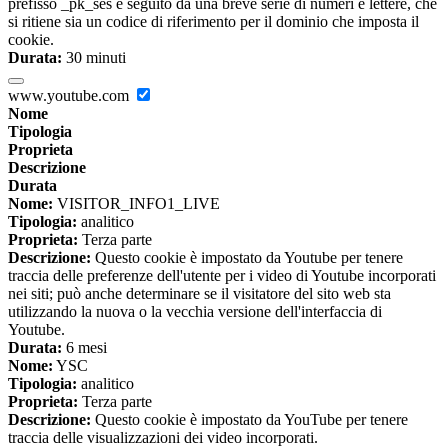
prefisso _pk_ses è seguito da una breve serie di numeri e lettere, che
si ritiene sia un codice di riferimento per il dominio che imposta il
cookie.
Durata:
30 minuti
www.youtube.com
Nome
Tipologia
Proprieta
Descrizione
Durata
Nome:
VISITOR_INFO1_LIVE
Tipologia:
analitico
Proprieta:
Terza parte
Descrizione:
Questo cookie è impostato da Youtube per tenere
traccia delle preferenze dell'utente per i video di Youtube incorporati
nei siti; può anche determinare se il visitatore del sito web sta
utilizzando la nuova o la vecchia versione dell'interfaccia di
Youtube.
Durata:
6 mesi
Nome:
YSC
Tipologia:
analitico
Proprieta:
Terza parte
Descrizione:
Questo cookie è impostato da YouTube per tenere
traccia delle visualizzazioni dei video incorporati.