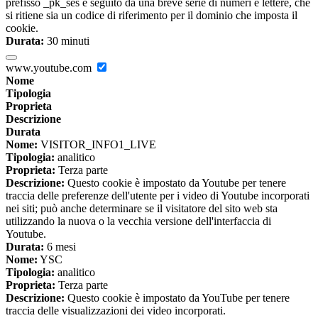
prefisso _pk_ses è seguito da una breve serie di numeri e lettere, che
si ritiene sia un codice di riferimento per il dominio che imposta il
cookie.
Durata:
30 minuti
www.youtube.com
Nome
Tipologia
Proprieta
Descrizione
Durata
Nome:
VISITOR_INFO1_LIVE
Tipologia:
analitico
Proprieta:
Terza parte
Descrizione:
Questo cookie è impostato da Youtube per tenere
traccia delle preferenze dell'utente per i video di Youtube incorporati
nei siti; può anche determinare se il visitatore del sito web sta
utilizzando la nuova o la vecchia versione dell'interfaccia di
Youtube.
Durata:
6 mesi
Nome:
YSC
Tipologia:
analitico
Proprieta:
Terza parte
Descrizione:
Questo cookie è impostato da YouTube per tenere
traccia delle visualizzazioni dei video incorporati.