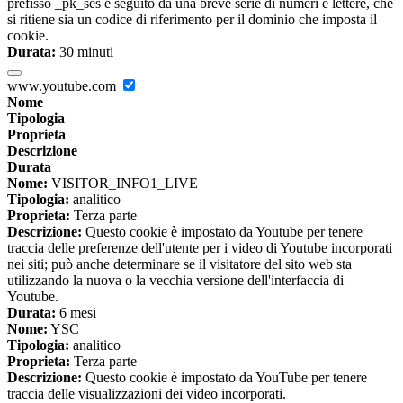
prefisso _pk_ses è seguito da una breve serie di numeri e lettere, che
si ritiene sia un codice di riferimento per il dominio che imposta il
cookie.
Durata:
30 minuti
www.youtube.com
Nome
Tipologia
Proprieta
Descrizione
Durata
Nome:
VISITOR_INFO1_LIVE
Tipologia:
analitico
Proprieta:
Terza parte
Descrizione:
Questo cookie è impostato da Youtube per tenere
traccia delle preferenze dell'utente per i video di Youtube incorporati
nei siti; può anche determinare se il visitatore del sito web sta
utilizzando la nuova o la vecchia versione dell'interfaccia di
Youtube.
Durata:
6 mesi
Nome:
YSC
Tipologia:
analitico
Proprieta:
Terza parte
Descrizione:
Questo cookie è impostato da YouTube per tenere
traccia delle visualizzazioni dei video incorporati.