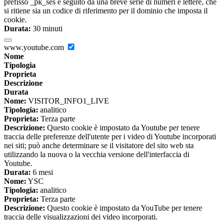
prefisso _pk_ses è seguito da una breve serie di numeri e lettere, che
si ritiene sia un codice di riferimento per il dominio che imposta il
cookie.
Durata:
30 minuti
www.youtube.com
Nome
Tipologia
Proprieta
Descrizione
Durata
Nome:
VISITOR_INFO1_LIVE
Tipologia:
analitico
Proprieta:
Terza parte
Descrizione:
Questo cookie è impostato da Youtube per tenere
traccia delle preferenze dell'utente per i video di Youtube incorporati
nei siti; può anche determinare se il visitatore del sito web sta
utilizzando la nuova o la vecchia versione dell'interfaccia di
Youtube.
Durata:
6 mesi
Nome:
YSC
Tipologia:
analitico
Proprieta:
Terza parte
Descrizione:
Questo cookie è impostato da YouTube per tenere
traccia delle visualizzazioni dei video incorporati.