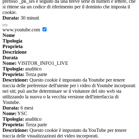
prefisso _pk_ses è seguito da una breve serie di numeri e lettere, che
si ritiene sia un codice di riferimento per il dominio che imposta il
cookie.
Durata:
30 minuti
www.youtube.com
Nome
Tipologia
Proprieta
Descrizione
Durata
Nome:
VISITOR_INFO1_LIVE
Tipologia:
analitico
Proprieta:
Terza parte
Descrizione:
Questo cookie è impostato da Youtube per tenere
traccia delle preferenze dell'utente per i video di Youtube incorporati
nei siti; può anche determinare se il visitatore del sito web sta
utilizzando la nuova o la vecchia versione dell'interfaccia di
Youtube.
Durata:
6 mesi
Nome:
YSC
Tipologia:
analitico
Proprieta:
Terza parte
Descrizione:
Questo cookie è impostato da YouTube per tenere
traccia delle visualizzazioni dei video incorporati.